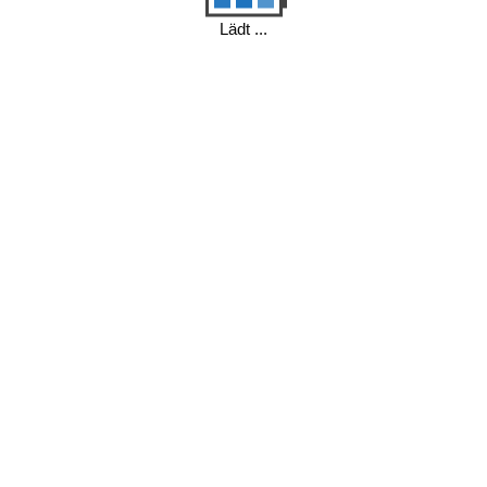
Lädt ...
Unsere Vorteile
Wir können deine Hardware- und Software-Probleme lösen
01
03
02
04